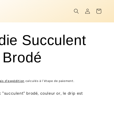
Connexion
Panier
die Succulent
 Brodé
ais d'expédition
calculés à l'étape de paiement.
 "succulent" brodé, couleur or, le drip est