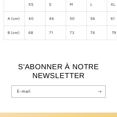
XS
S
M
L
XL
A (cm)
40
46
50
56
61
B (cm)
68
71
73
76
79
S'ABONNER À NOTRE
NEWSLETTER
E-mail