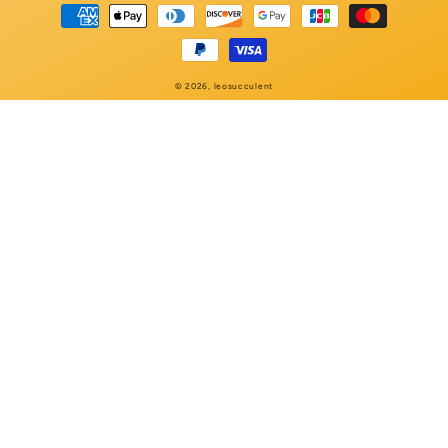
Moyens
de
paiement
© 2026,
leosucculent