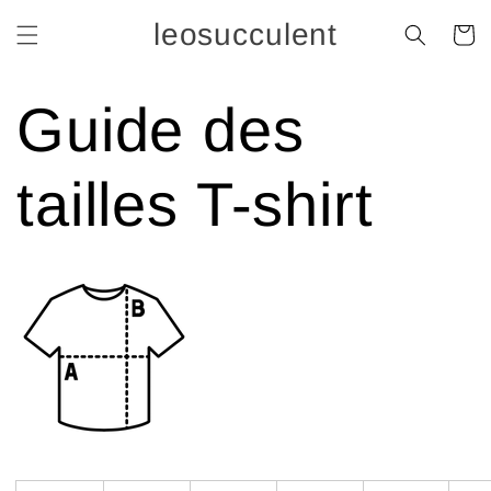
et
passer
leosucculent
Panier
au
contenu
Guide des
tailles T-shirt